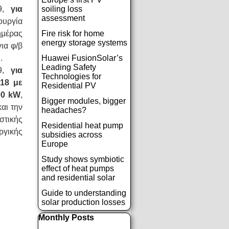
,
για
soiling loss
assessment
ουργία
ημέρας
Fire risk for home
energy storage systems
ια φ/β
h
.
Huawei FusionSolar’s
Leading Safety
,
για
Technologies for
018 με
Residential PV
00 kW
,
Bigger modules, bigger
αι την
headaches?
στικής
Residential heat pump
ργικής
subsidies across
Europe
Study shows symbiotic
effect of heat pumps
and residential solar
Guide to understanding
solar production losses
Παράλειψη μπλόκ Monthly Posts
Monthly Posts