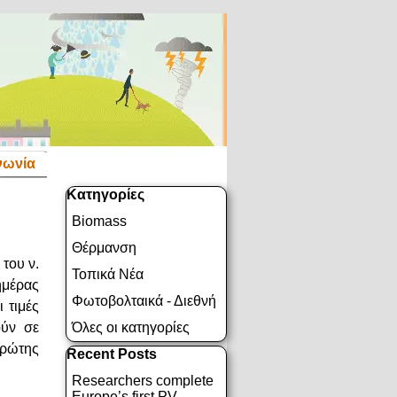
νωνία
Παράλειψη μπλόκ Κατηγορίες
Κατηγορίες
Biomass
Θέρμανση
του ν.
Τοπικά Νέα
ημέρας
Φωτοβολταικά - Διεθνή
 τιμές
ούν σε
Όλες οι κατηγορίες
πρώτης
Παράλειψη μπλόκ Recent Posts
Recent Posts
Researchers complete
Europe’s first PV