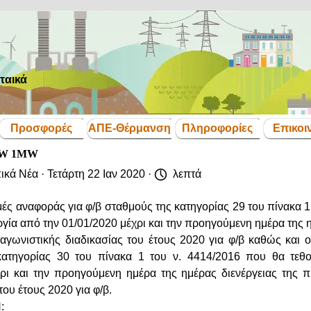
ταικά
Παράλειψη μενού
Προσφορές
ΑΠΕ-Θέρμανση
Πληροφορίες
Επικοι
▼
▼
▼
▼
00KW 1MW
ικά Νέα
· Τετάρτη 22 Ιαν 2020 ·
λεπτά
ς αναφοράς για φ/β σταθμούς της κατηγορίας 29 του πίνακα 1 
ργία από την 01/01/2020 μέχρι και την προηγούμενη ημέρα της 
ταγωνιστικής διαδικασίας του έτους 2020 για φ/β καθώς και οι
κατηγορίας 30 του πίνακα 1 του ν. 4414/2016 που θα τεθ
χρι και την προηγούμενη ημέρα της ημέρας διενέργειας της 
του έτους 2020 για φ/β.
: