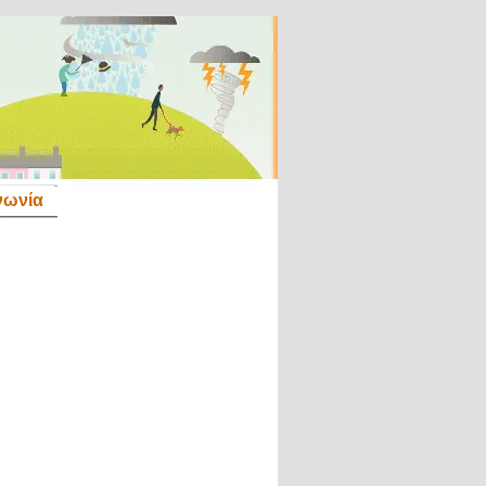
νωνία