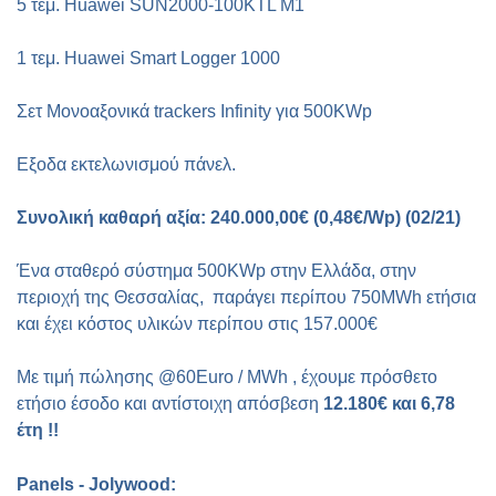
5 τεμ.
Huawei SUN
2000-100
KTL M
1
1 τεμ.
Huawei Smart Logger 1000
Σετ Μονοαξονικά
trackers Infinity
για
500KWp
Εξοδα εκτελωνισμού πάνελ.
Συνολική καθαρή αξία: 240.000,00€ (0,48€/
Wp
) (02/21)
Ένα σταθερό σύστημα 500Κ
Wp
στην Ελλάδα, στην
περιοχή της Θεσσαλίας, παράγει περίπου 750Μ
Wh
ετήσια
και έχει κόστος υλικών περίπου στις 157.000€
Με τιμή πώλησης @60Euro / MWh , έχουμε πρόσθετο
ετήσιο έσοδο και αντίστοιχη απόσβεση
12.180€ και 6,78
έτη !!
Panels
-
Jolywood
: