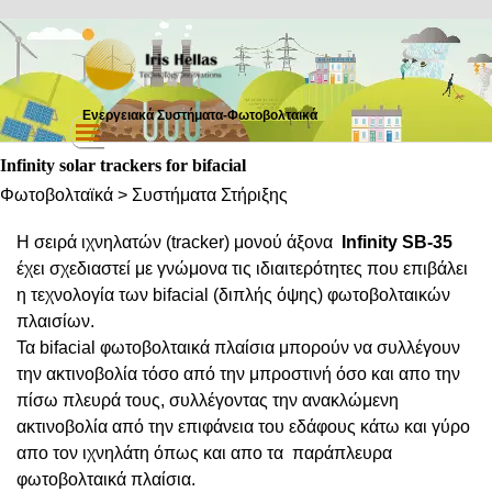
Μετάβαση στο περιεχόμενο
Ενεργειακά Συστήματα-Φωτοβολταικά
Παράλειψη μενού
Infinity solar trackers for bifacial
Φωτοβολταϊκά > Συστήματα Στήριξης
Η σειρά ιχνηλατών (tracker) μονού άξονα
Infinity SB-35
έχει σχεδιαστεί με γνώμονα τις ιδιαιτερότητες που επιβάλει
η τεχνολογία των bifacial (διπλής όψης) φωτοβολταικών
πλαισίων.
Τα bifacial φωτοβολταικά πλαίσια μπορούν να συλλέγουν
την ακτινοβολία τόσο από την μπροστινή όσο και απο την
πίσω πλευρά τους, συλλέγοντας την ανακλώμενη
ακτινοβολία από την επιφάνεια του εδάφους κάτω και γύρο
απο τον ιχνηλάτη όπως και απο τα παράπλευρα
φωτοβολταικά πλαίσια.