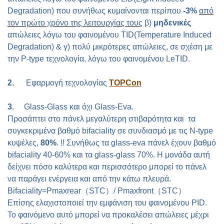
Degradation)
που συνήθως κυμαίνονται περίπου
-3%
από
τον πρώτο χρόνο της λειτουργίας τους
β)
μηδενικές
απώλειες λόγω του φαινομένου Τ
ID
(
Temperature
Induced
Degradation)
& γ) πολύ μικρότερες απώλειες, σε σχέση με
την
P
-
type
τεχνολογία, λόγω του φαινομένου
LeTID
.
2.
Εφαρμογή τεχνολογίας
TOPCon
3.
Glass-Glass
και όχι
Glass-Eva.
Προσάπτει στο πάνελ μεγαλύτερη στιβαρότητα και τα
συγκεκριμένα βαθμό
bifaciality
σε συνδιασμό με τις
N
-
type
κυψέλες,
80%
. !! Συνήθως τα
glass
-
eva
πάνελ έχουν βαθμό
bifaciality
40-60% και τα
glass
-
glass
70%. Η μονάδα αυτή
δείχνει πόσο καλύτερα και περισσότερο μπορεί το πάνελ
να παράγει ενέργεια και από την κάτω πλευρά.
Bifaciality=Pmaxrear
（
STC
）
/ Pmaxfront
（
STC
）
Επίσης ελαχιστοποιεί την εμφάνιση του φαινομένου PID.
Το φαινόμενο αυτό μπορεί να προκαλέσει απώλειες μέχρι