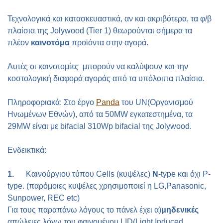
Τεχνολογικά και κατασκευαστικά, αν και ακριβότερα, τα φ/β
πλαίσια της
Jolywood
(
Tier
1) θεωρούνται σήμερα τα
πλέον
καινοτόμα
προϊόντα στην αγορά.
Αυτές οι καινοτομίες μπορούν να καλύψουν και την
κοστολογική διαφορά αγοράς από τα υπόλοιπα πλαίσια.
Πληροφοριακά: Στο έργο
Panda
του
UN
(Οργανισμού
Ηνωμένων Εθνών), από τα 50
MW
εγκατεστημένα, τα
29
MW
είναι με
bifacial
310
Wp bifacial
της
Jolywood
.
Ενδεικτικά:
1.
Καινούργιου τύπου
Cells
(κυψέλες)
Ν
-
type
και όχι
P
-
type
. (παρόμοιες κυψέλες χρησιμοποιεί η
LG
,
Panasonic
,
Sunpower
,
REC etc
)
Για τους παραπάνω λόγους το πάνελ έχει α)
μηδενικές
απώλειες λόγω του φαινομένου
LID
(
Light Induced