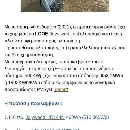
Με τα σημερινά δεδομένα (2021), η προτεινόμενη λύση έχει
το χαμηλότερο
LCOE
(
levelized cost of energy) και είναι η
πλέον συμφέρουσα προς υλοποίηση.
Προυποθέσεις υλοποίησης: α)
η καταλληλότητα του χώρου
και β) η χρηματοδότηση.
Με πραγματικά δεδομένα, το πάρκο βρίσκεται εν
λειτουργία, στη περιοχή Θεσσαλίας, το προτεινόμενο
σύστημα, 500KWp, έχει δυνατότητα απόδοσης
953.1MWh
ή 1903KWh/KWp ετήσια και σύμφωνα με το λογισμικό
προσομείωσης PVSyst (
report
).
Η πρόταση περιλαμβάνει:
1.116 τεμ.
Jolywood HD
144
N
-460
Wp
(513.360
Wp
)