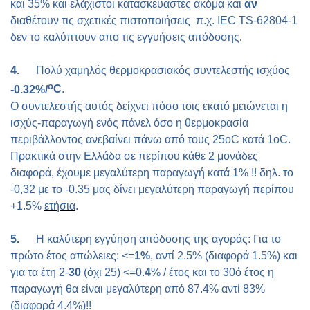
και 35% και ελάχιστοι κατασκευαστές ακόμα και
αν
διαθέτουν τις σχετικές πιστοποιήσεις π.χ. IEC TS-62804-1
δεν το καλύπτουν απο τις εγγυήσεις απόδοσης
.
4.
Πολύ χαμηλός θερμοκρασιακός συντελεστής ισχύος
ο
-0.32%/
C
.
Ο συντελεστής αυτός δείχνει πόσο τοις εκατό μειώνεται η
ισχύς-παραγωγή ενός πάνελ όσο η θερμοκρασία
περιβάλλοντος ανεβαίνει πάνω από τους 25
ο
C
κατά 1
ο
C
.
Πρακτικά στην Ελλάδα σε περίπου κάθε 2 μονάδες
διαφορά, έχουμε μεγαλύτερη παραγωγή κατά 1% !! δηλ. το
-0,32 με το -0.35 μας δίνει μεγαλύτερη παραγωγή περίπου
+1.5%
ετήσια
.
5.
Η καλύτερη εγγύηση απόδοσης της αγοράς: Για το
πρώτο έτος απώλειες: <=
1%
, αντί 2.5% (διαφορά 1.5%) και
για τα έτη 2-
30
(όχι 25) <=0.
4
% / έτος και το 30ό έτος η
παραγωγή θα είναι μεγαλύτερη από 87.4% αντί 83%
(διαφορά 4.4%)!!