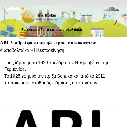
Μετάβαση στο περιεχόμενο
Ενεργειακά Συστήματα-Φωτοβολταικά
Παράλειψη μενού
ABL Σταθμοί φόρτισης ηλεκτρικών αυτοκινήτων
Φωτοβολταϊκά > Ηλεκτροκίνηση
Ετος ίδρυσης το 1923 και έδρα την Νυερεμβέργη της
Γερμανίας.
Το 1925 εφηύρε την πρίζα Schuko και από το 2011
κατασκευάζει σταθμούς φόρτισης αυτοκινήτων.