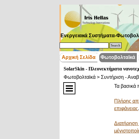
Μετάβαση στο περιεχόμενο
Ενεργειακά Συστήματα-Φωτοβολ
Search
Αρχική Σελίδα
Φωτοβολταϊκά
SolarSkin - Πλεονεκτήματα νανοτε
Φωτοβολταϊκά > Συντήριση - Αναβ
Τα βασικά 
Πλήρης απ
επιφάνειας
Διατήρηση 
μέγιστοπο