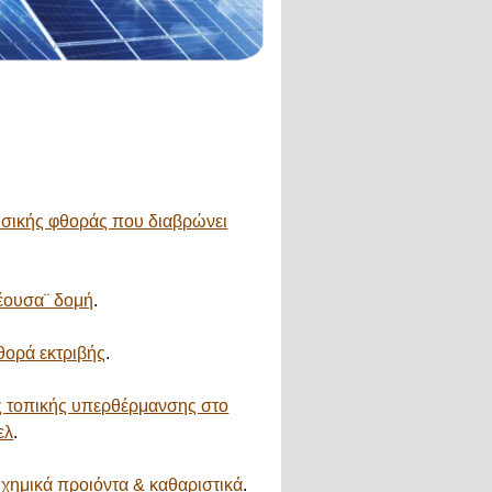
υσικής φθοράς που διαβρώνει
έουσα¨ δομή
.
θορά εκτριβής
.
ς τοπικής υπερθέρμανσης στο
ελ
.
χημικά προιόντα & καθαριστικά
.