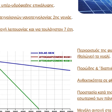
α υπέρ-υδρόφοβης επικάλυψης
.
εχνολογιών νανοτεχνολογίας 2ης γενιάς
.
οχή λειτουργίας και για τουλάχιστον 7 έτη
.
Περιορισμός της φ
(θολώνει) το γυαλί
.
Πορώδης & "διαπν
Ανθεκτικότητα σε φ
Προστασία κατά τη
εσωτερικό των πάν
Μεγάλη αντοχή στα 