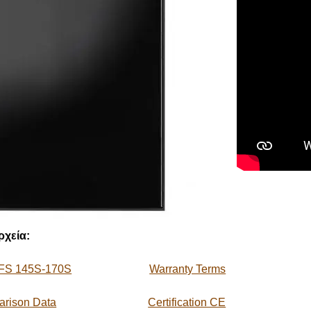
ρχεία
:
 FS 145S-170S
Warranty Terms
arison Data
Certification CE