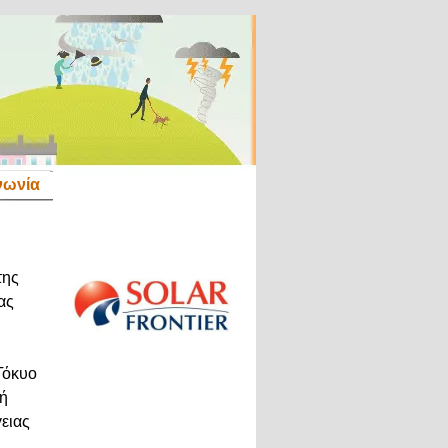
νωνία
της
ας
 Τόκυο
γή
γειας