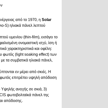
ών
ενέργειας από το 1970, η
Solar
νιο-S) ηλιακά πάνελ λεπτού
 υμενίου (thin-film), εισάγει το
φαλισμένη ονομαστική ισχύ, ίση ή
τικά χαρακτηριστικά και οφέλη:
 φωτός (light soaking effect) των
ε τα συμβατικά ηλιακά πάνελ,
πτονται εν μέρει από σκιές. Η
 φωτός επιτρέπει υψηλή απόδοση
 Υψηλής ανοχής σε σκιά, 3)
 CIS φωτοβολταϊκά πάνελ της
και απόδοσης.