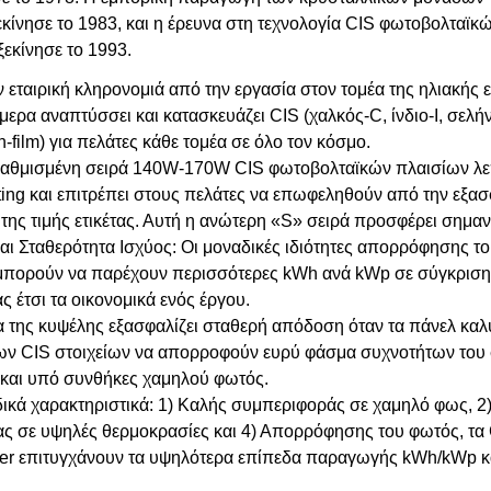
εκίνησε το 1983, και η έρευνα στη τεχνολογία
CIS
φωτοβολταϊκ
εκίνησε το 1993.
 εταιρική κληρονομιά από την εργασία στον τομέα της ηλιακής 
μερα αναπτύσσει και κατασκευάζει CIS (χαλκός-C, ίνδιο-I, σελή
in-film) για πελάτες κάθε τομέα σε όλο τον κόσμο.
αθμισμένη σειρά 140W-170W CIS φωτοβολταϊκών πλαισίων λεπτού
rting και επιτρέπει στους πελάτες να επωφεληθούν από την εξασ
της τιμής ετικέτας. Αυτή η ανώτερη «S» σειρά προσφέρει σημαν
αι Σταθερότητα Ισχύος: Οι μοναδικές ιδιότητες απορρόφησης του
μπορούν να παρέχουν περισσότερες kWh ανά kWp σε σύγκριση μ
ς έτσι τα οικονομικά ενός έργου.
 της κυψέλης εξασφαλίζει σταθερή απόδοση όταν τα πάνελ καλύ
των CIS στοιχείων να απορροφούν ευρύ φάσμα συχνοτήτων του
 και υπό συνθήκες χαμηλού φωτός.
ικά χαρακτηριστικά: 1) Καλής συμπεριφοράς σε χαμηλό φως, 2)
ας σε υψηλές θερμοκρασίες και 4) Απορρόφησης του φωτός, τα
tier επιτυγχάνουν τα υψηλότερα επίπεδα παραγωγής kWh/kWp 