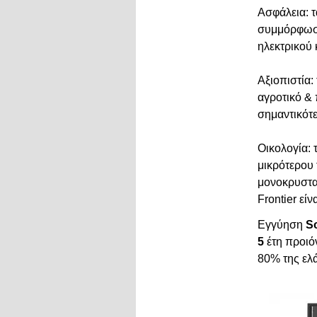
Ασφάλεια: τ
συμμόρφωση
ηλεκτρικού 
Αξιοπιστία:
αγροτικό &
σημαντικότε
Οικολογία: 
μικρότερου 
Παράλειψη μενού
μονοκρυσταλ
Frontier ε
Εγγύηση
So
5
έτη προι
80% της ελά