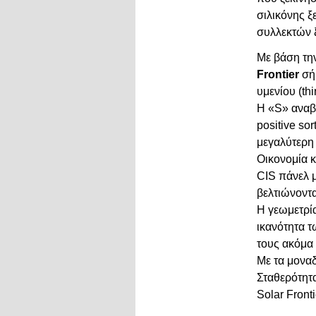
σιλικόνης ξ
συλλεκτών ξ
Με βάση την
Frontier
σή
υμενίου (th
Η «S» αναβ
positive so
μεγαλύτερη 
Οικονομία κ
CIS πάνελ 
βελτιώνοντα
Η γεωμετρία
ικανότητα 
τους ακόμα
Με τα μοναδ
Σταθερότητ
Solar Fron