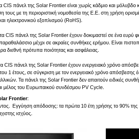
α CIS πάνελ της Solar Frontier είναι χωρίς κάδμιο και μόλυβδο κ
 τους με τη περιοριστική νομοθεσία της Ε.Ε. στη χρήση ορισμ
και ηλεκτρονικού εξοπλισμού (RoHS).
 τα CIS πάνελ της Solar Frontier έχουν δοκιμαστεί σε ένα ευρ
 παραθαλάσσιο μέχρι σε ακραίες συνθήκες ερήμου. Είναι πιστο
ρα διεθνή πρότυπα ποιότητας και ασφάλειας.
τα CIS πάνελ της Solar Frontier έχουν ενεργειακό χρόνο απόσβ
του 1 έτους, σε σύγκριση με τον ενεργειακό χρόνο απόσβεσης έ
λικών. Τα πάνελ της Solar Frontier δεν απαιτούν ειδικές συν
ίναι μέλος του Ευρωπαικού συνδέσμου PV Cycle.
lar Frontier
:
όντος. Εγγύηση απόδοσης
:
τα πρώτα 1
0
έτη χρήσης το 90% της 
χιστης ισχύος.