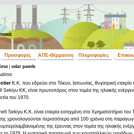
ταικά
Παράλειψη μενού
Προσφορές
ΑΠΕ-Θέρμανση
Πληροφορίες
Επικοι
▼
▼
▼
▼
ια | solar panels
αίσια
ntier
Κ.Κ. που εδρεύει στο Τόκυο, Ιαπωνίας, θυγατρική εταιρία 
 Sekiyu KK, είναι πρωτοπόρος στον τομέα της ηλιακής ενέργει
ετία του 1970.
ll Sekiyu Κ.Κ. είναι εταιρία εισηγμένη στο Χρηματιστήριο του
ς της χρονολογούνται περισσότερο από
100 χρόνια στη παραγω
συμπεριλαμβανομένης της έρευνας στον τομέα της ηλιακής ενέρ
σε το 1978.
Η εμπορική παραγωγή των κρυσταλλικών μονάδων