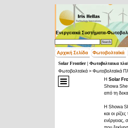
Μετάβαση στο περιεχόμενο
Ενεργειακά Συστήματα-Φωτοβολ
Search
Αρχική Σελίδα
Φωτοβολταϊκά
Solar Frontier | Φωτοβολταικα πλαίσ
Φωτοβολταϊκά > Φωτοβολταϊκά Πλ
Η
Solar Fro
Showa Shell
από τη δεκα
Η Showa She
και οι ρίζε
ενέργειας, 
που ξεκίνη