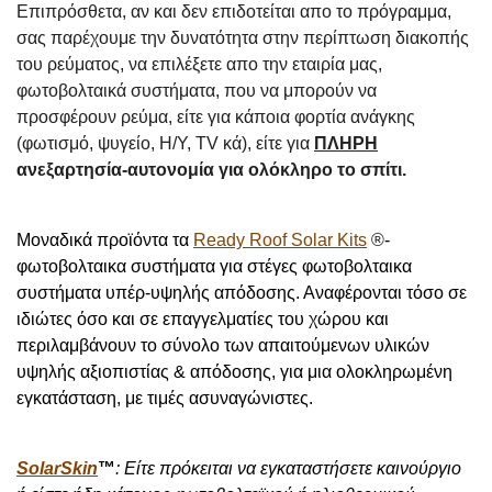
Επιπρόσθετα, αν και δεν επιδοτείται απο το πρόγραμμα,
σας παρέχουμε την δυνατότητα στην περίπτωση διακοπής
του ρεύματος, να επιλέξετε απο την εταιρία μας,
φωτοβολταικά συστήματα, που να μπορούν να
προσφέρουν ρεύμα, είτε
για
κάποια φορτία ανάγκης
(φωτισμό, ψυγείο, Η/Υ, TV κά), είτε για
ΠΛΗΡΗ
ανεξαρτησία-αυτονομία για ολόκληρο το σπίτι.
Μοναδικά προϊόντα τα
Ready Roof Solar Kits
®
-
φωτοβολταικα συστήματα για στέγες
φωτοβολταικα
συστήματα υπέρ-υψηλής απόδοσης. Αναφέρονται τόσο σε
ιδιώτες όσο και σε επαγγελματίες του χώρου και
περιλαμβάνουν το σύνολο των απαιτούμενων υλικών
υψηλής αξιοπιστίας & απόδοσης, για μια ολοκληρωμένη
εγκατάσταση, με τιμές ασυναγώνιστες.
SolarSkin
™
: Είτε πρόκειται να εγκαταστήσετε καινούργιο