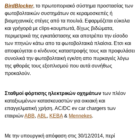
BirdBlocker
, το πρωτοποριακό σύστημα προστασίας των
φωτοβολταικών συστημάτων σε κεραμοσκεπές ή
βιομηχανικές στέγες από τα πουλιά.
Εφαρμόζεται εύκολα
και γρήγορά με clips-κουμπωτά, δίχως βιδώματα,
περιμετρικά της εγκατάστασης και αποτρέπει την είσοδο
των πτηνών κάτω απο τα φωτοβολταικά πλαίσια. Ετσι και
αποφεύγεται ο κίνδυνος καταστροφής τους και προφυλάσει
συνολικά την φωτοβολταική εγκ/ση απο πυρκαγιές λόγω
της φθοράς τους εξοπλισμού που αυτά συνήθως
προκαλούν.
Σταθμοί φόρτισης ηλεκτρικών οχημάτων
των πλέον
καταξιωμένων κατασκευαστών για οικιακή και
επαγγελματική χρήση. AC/DC ev car chargers των
εταιριών
ΑΒΒ
,
ABL
,
KEBA
&
Mennekes
.
Με την υπουργική απόφαση στις 30/12/2014, περί