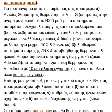
με παραρτήματα
)
.
Για το πρόγαμμα αυτό, η εταιρία μας σας προσφέρει
α)
Αντλίες Θερμότητας θέρμανσης-ψύξης LG (οι πρώτες στην
αγορά με ψυκτικό μέσο R32) μαζί με τα συστήματα
αυτομάτου ελέγχου λειτουργίας και τα παρελκόμενα τους
(boilers λεβητοστασίου ειδικά για αντλίες θερμότητας με
μεγάλους εναλλάκτες, τρίοδες & δίοδες βάνες αυτονομίας
με λειτουργία μέχρι -25
°
C & 25sec κά)
β)
ηλιοθερμικά
συστήματα παροχής ΖΝΧ & υποβοήθησης θέρμανσης &
ηλιακά θερμοσύφωνικά συστήματα
γ)
ενεργειακά τζάκια
Arte και
δ)
πιστοποιημένη εξωτερική θερμομόνωση
Vitextherm με
10 έτη
πλήρη
εγγύηση
, όχι μόνο στα υλικά
αλλά
και στις εργασίες
.
Επίσης με την επίτευξη του ενεργειακού στόχου >=Β+, σας
προσφέρει
α)
φωτοβολταικά συστήματα
β)
συστήματα
αποθήκευσης ενέργειας
γ)
σταθμούς φόρτισης ηλεκτρικών
οχημάτων και
δ)
συσκευές διαχείρισης ενέργειας (smart
home).
Στο τμήμα των
προσφορών
μας θα βρείτε μερικές από τις