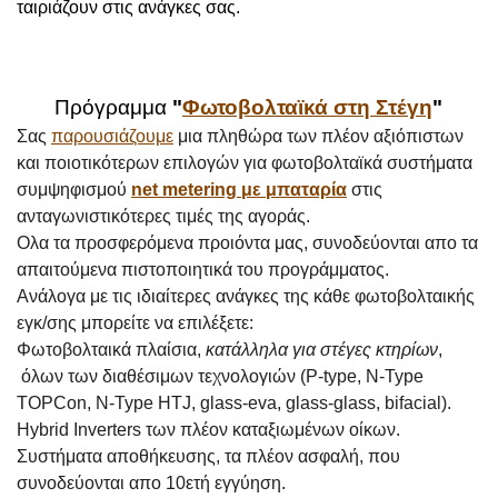
ταιριάζουν στις ανάγκες σας.
Πρόγραμμα
"
Φωτοβολταϊκά στη Στέγη
"
Σας
παρουσιάζουμε
μια πληθώρα των πλέον αξιόπιστων
και ποιοτικότερων επιλογών για φωτοβολταϊκά συστήματα
συμψηφισμού
net metering με μπαταρία
στις
ανταγωνιστικότερες τιμές της αγοράς.
Ολα τα προσφερόμενα προιόντα μας, συνοδεύονται απο τα
απαιτούμενα πιστοποιητικά του προγράμματος.
Ανάλογα με τις ιδιαίτερες ανάγκες της κάθε φωτοβολταικής
εγκ/σης μπορείτε να επιλέξετε:
Φωτοβολταικά πλαίσια,
κατάλληλα για στέγες κτηρίων
,
όλων των διαθέσιμων τεχνολογιών (P-type, N-Type
TOPCon, N-Type HTJ, glass-eva, glass-glass, bifacial).
Hybrid Inverters των πλέον καταξιωμένων οίκων.
Συστήματα αποθήκευσης, τα πλέον ασφαλή, που
συνοδεύονται απο 10ετή εγγύηση.