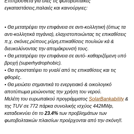
Επιπρόσθετα για όλες τις φωτοβολταικές
εγκαταστάσεις,παλαιές και καινούργιες:
• Θα μετατρέψει την επιφάνεια σε αντι-κολλητική (όπως τα
αντι-κολλητικά τηγάνια), ελαχιστοποιώντας τις επικαθίσεις
π.χ. σκόνες,ρύπους,γύρη,επικαθίσεις πουλιών κά &
διευκολύνοντας την απομάκρυνσή τους.
• Θα μετατρέψει την επιφάνεια σε αυτό- καθαριζόμενη υπό
βροχή
(
superhydrophobic)
.
• Θα
προστατέψει το γυαλί από τις επικαθίσεις και τις
φθορές.
.
• Θα μειώσει σημαντικά το ενεργειακό & οικολογικό
αποτύπωμα μειώνοντας την χρήση του νερού.
Μελέτη
του ευρωπαϊκού προγράμματος
SolarBankability
&
της
TUV
σε
772 πάρκα συνολικής ισχύος 442Μ
Wp
,
καταδεικνύει ότι το
23.4%
των προβλημάτων των
φωτοβολταικών πλαισίων προέρχονται από την σκόνη!!
.