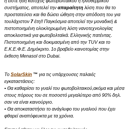
ή είστε ήδη κάτοχος φωτοβολταϊκού ή ηλιοθερμικού
συστήματος, αποτελεί την
απαραίτητη
λύση που θα το
προστατεύσει και θα δώσει ώθηση στην απόδοση του για
τουλάχιστον
7
έτη!! Παγκόσμια αποτελεί την μοναδική &
πιστοποιημένη ολοκληρωμένη λύση
νανοτεχνολογίας
αποκλειστικά για φωτοβολταϊκά.
Ελληνικής πατέντας.
Πιστοποιημένη και δοκιμασμένη από την TUV και το
Ε.Κ.Ε.Φ.Ε. Δημόκριτο. 1ο βραβείο καινοτομίας στην
έκθεση Menasol στο Dubai.
To
SolarSkin
™
για τις υπάρχουσες παλαιές
εγκαταστάσεις:
• Θα καθαρίσει το γυαλί του φωτοβολταικού,ακόμα και μέσα
στους πόρους του σε ποσοστό μεγαλύτερο από 90% δηλ.
σαν να είναι καινούργιο.
• Θα αποκαταστήσει το ανάγλυφο του γυαλιού που έχει
φθαρεί αναπόφευκτα με τα χρόνια.