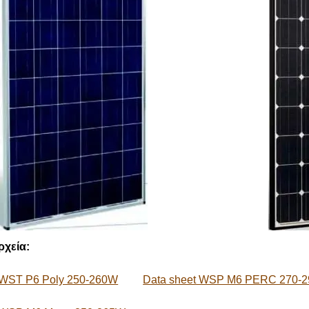
ρχεία
:
 WST P6 Poly 250-260W
Data sheet WSP M6 PERC 270-