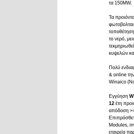
τα 1
5
0Μ
W
.
Τα προιόντα
φωτοβολταικ
τοποθέτηση 
το νερό, μ
τεκμηριωθεί
κυψελών κα
Πολύ ενδια
& online τ
Winaico (No
Εγγύηση
W
12
έτη προι
απόδοση >=9
Επιπρόσθετ
Modules, in
εταιρεία π