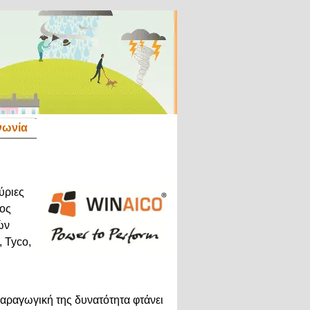
νωνία
ύριες
ος
ών
, Tyco,
παραγωγική της δυνατότητα φτάνει