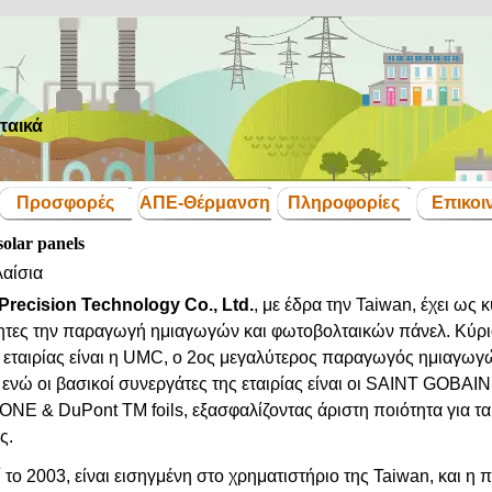
ταικά
Παράλειψη μενού
Προσφορές
ΑΠΕ-Θέρμανση
Πληροφορίες
Επικοι
▼
▼
▼
▼
olar panels
αίσια
Precision Technology Co., Ltd.
, με έδρα την
Taiwan,
έχει ως κ
ητες την παραγωγή ημιαγωγών και φωτοβολταικών πάνελ.
Κύρι
 εταιρίας είναι η
UMC, o
2ος μεγαλύτερος παραγωγός ημιαγωγ
ενώ οι βασικοί συνεργάτες της εταιρίας είναι οι SAINT GOBAIN
E & DuPont TM foils, εξασφαλίζοντας άριστη ποιότητα για τα
ης
.
ί το 2003, είναι εισηγμένη στο χρηματιστήριο της
Taiwan,
και η 