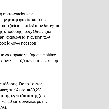
ή micro-cracks των
την μεταφορά είτε κατά την
ματα (micro-cracks) όταν διέρχεται
της απόδοσης τους. Οπως έχει
wan, α)αυξάνεται η αντοχή των
ροφές λόγω hot spots.
τε να παρακολουθήσετε realtime
πάνελ, μεταξύ των οποίων και της
πόδοσης: Για το 1ο έτος :
ολικές απώλειες <=80,2%.
λο της εγκατάστασης
(π.χ.
ι και 10 έτη συνολικά,
με την
 AG.