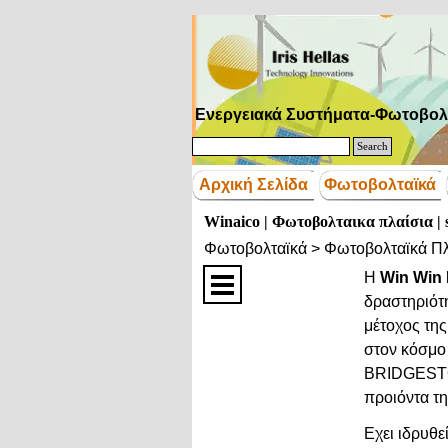
Μετάβαση στο περιεχόμενο
Ενεργειακά Συστήματα-Φωτοβολ
Search
Αρχική Σελίδα
Φωτοβολταϊκά
Winaico | Φωτοβολταικα πλαίσια | s
Φωτοβολταϊκά > Φωτοβολταϊκά Πλ
Η
Win Win 
δραστηριότ
μέτοχος της
στον κόσμο 
BRIDGESTON
προιόντα τ
Εχει ιδρυθε