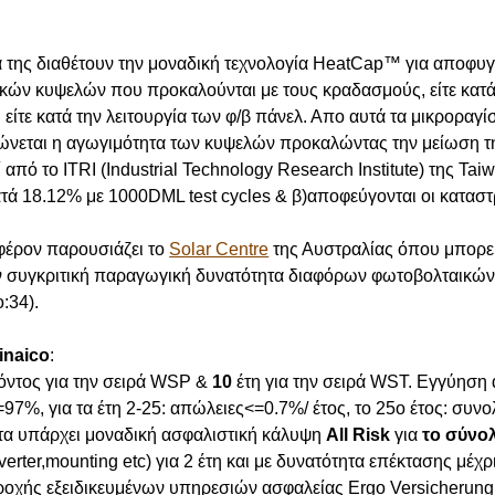
 της διαθέτουν την μοναδική τεχνολογία
HeatCap™
για αποφυγ
ών κυψελών που προκαλούνται με τους κραδασμούς, είτε κατά 
είτε κατά την λειτουργία των φ/β πάνελ. Απο αυτά τα μικροραγίσ
ειώνεται η αγωγιμότητα των κυψελών προκαλώντας την μείωση 
 από το ITRI (Industrial Technology Research Institute) της Tai
τά 18.12% με 1000DML test cycles & β)αποφεύγονται οι καταστ
φέρον παρουσιάζει το
Solar Centre
της Αυστραλίας όπου μπορεί
ην συγκριτική παραγωγική δυνατότητα διαφόρων φωτοβολταικών 
:34).
inaico
:
όντος
για την σειρά
WSP &
10
έτη για την σειρά
WST
.
Εγγύηση α
7%, για τα έτη 2-25: απώλειες<=0.7%/ έτος, το 25ο έτος: συν
α υπάρχει
μοναδική ασφαλιστική κάλυψη
All Risk
για
το σύνο
verter,mounting etc)
για 2 έτη και με δυνατότητα επέκτασης μέχρ
αροχής εξειδικευμένων υπηρεσιών ασφαλείας
Ergo
Versicherung